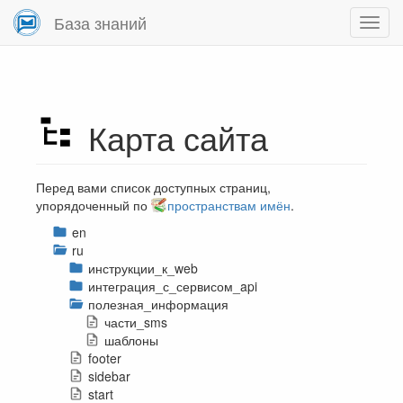
База знаний
Карта сайта
Перед вами список доступных страниц,
упорядоченный по
пространствам имён
.
en
ru
инструкции_к_web
интеграция_с_сервисом_api
полезная_информация
части_sms
шаблоны
footer
sidebar
start