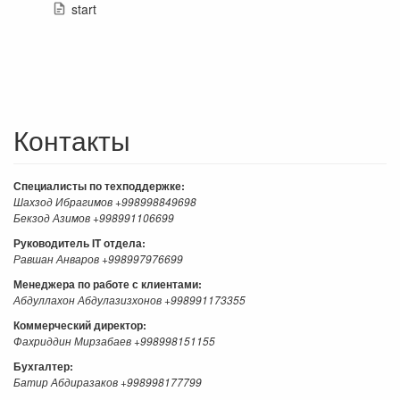
start
Контакты
Специалисты по техподдержке:
Шахзод Ибрагимов +998998849698
Бекзод Азимов +998991106699
Руководитель IT отдела:
Равшан Анваров +998997976699
Менеджера по работе с клиентами:
Абдуллахон Абдулазизхонов +998991173355
Коммерческий директор:
Фахриддин Мирзабаев +998998151155
Бухгалтер:
Батир Абдиразаков +998998177799